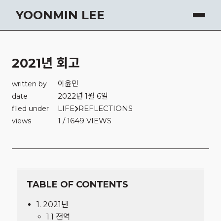
YOONMIN LEE
2021년 회고
이윤민
written by
2022년 1월 6일
date
LIFE
REFLECTIONS
filed under
1 / 1649 VIEWS
views
TABLE OF CONTENTS
1. 2021년
1.1 전역