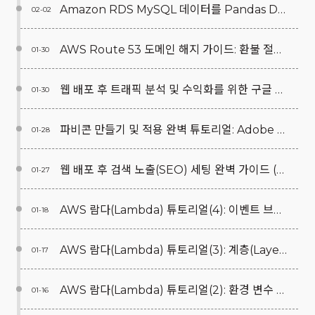
Amazon RDS MySQL 데이터를 Pandas DataFrame으로 가져오는 방법
02-02
AWS Route 53 도메인 해지 가이드: 환불 절차 포함
01-30
웹 배포 후 트래픽 분석 및 수익화를 위한 구글 애널리틱스(Google Analytics, GA4)와 애드센스(AdSense) 초기 세팅 및 연동 완벽 가이드
01-30
파비콘 만들기 및 적용 완벽 튜토리얼: Adobe Color, favicon.io, RealFaviconGenerator 사이트 활용
01-28
웹 배포 후 검색 노출(SEO) 세팅 완벽 가이드 (w/ 플라스크(Flask))
01-27
AWS 람다(Lambda) 튜토리얼(4): 이벤트 브릿지(EventBridge)를 통한 스케줄링
01-18
AWS 람다(Lambda) 튜토리얼(3): 계층(Layer) 추가 및 판다스(Pandas) 사용 방법
01-17
AWS 람다(Lambda) 튜토리얼(2): 환경 변수 설정, IAM 역할에 권한 추가, 타임아웃 및 메모리 설정
01-16