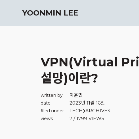
YOONMIN LEE
VPN(Virtual Pr
설망)이란?
이윤민
written by
2023년 11월 16일
date
TECH
ARCHIVES
filed under
7 / 1799 VIEWS
views