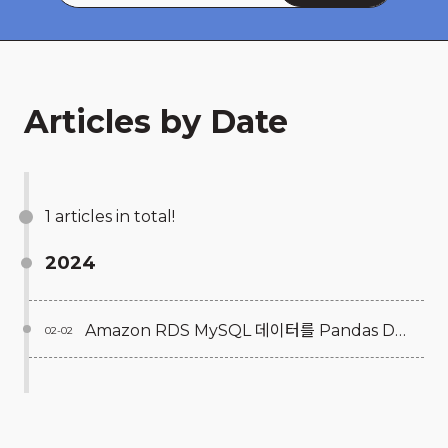
Articles by Date
1 articles in total!
2024
Amazon RDS MySQL 데이터를 Pandas DataFrame으로 가져오는 방법
02-02